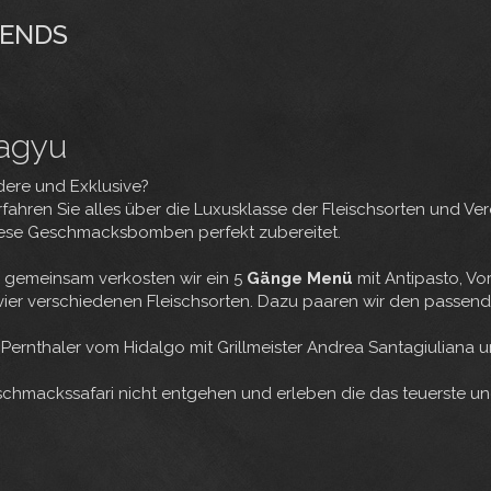
BENDS
Wagyu
dere und Exklusive?
fahren Sie alles über die Luxusklasse der Fleischsorten und Ve
diese Geschmacksbomben perfekt zubereitet.
: gemeinsam verkosten wir ein 5
Gänge Menü
mit Antipasto, Vo
 vier verschiedenen Fleischsorten. Dazu paaren wir den passen
y Pernthaler vom Hidalgo mit Grillmeister Andrea Santagiulian
Geschmackssafari nicht entgehen und erleben die das teuerste und 