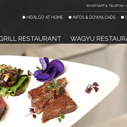
WHATSAPP & TELEFON: +
HIDALGO AT HOME
INFOS & DOWNLOADS
GRILL RESTAURANT
WAGYU RESTAUR